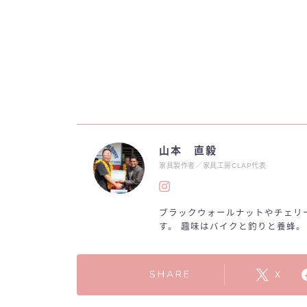
山本 直毅
家具製作者／家具工房CLAP代表
ブラックウォールナットやチェリ
す。 趣味はバイクと釣りと養蜂。
SHARE
X