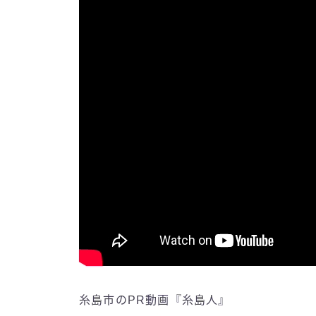
糸島市のPR動画『糸島人』