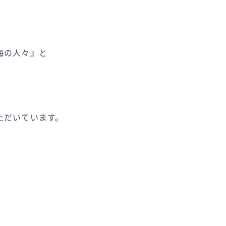
』
海の人々』と
ただいています。