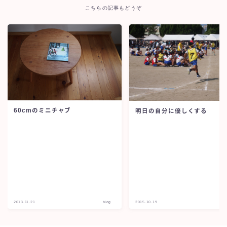
こちらの記事もどうぞ
60cmのミニチャブ
明日の自分に優しくする
2013.11.21
blog
2015.10.19
b