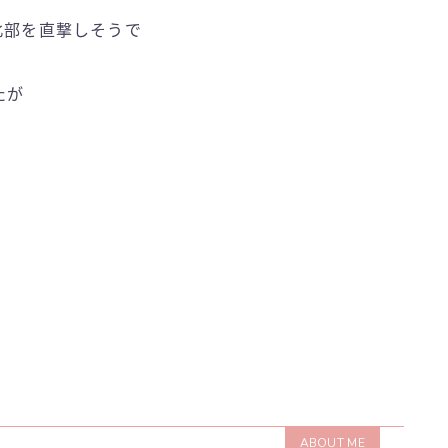
北部を直撃しそうで
たが
ABOUT ME