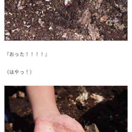
『おった！！！！』
（はやっ！）