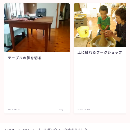
土に触れるワークショップ
テーブルの脚を切る
2017.06.07
blog
2014.03.07
b
HOME
blog
ゴールデンウィーク始まりました
＞
＞