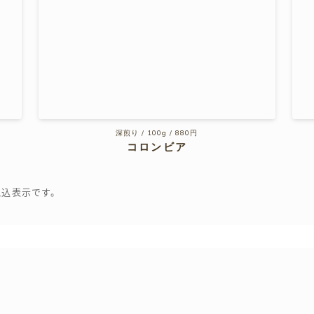
深煎り / 100g / 880円
コロンビア
税込表示です。