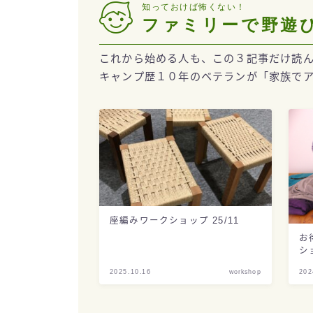
知っておけば怖くない！
ファミリーで野遊
これから始める人も、この３記事だけ読
キャンプ歴１０年のベテランが「家族で
座編みワークショップ 25/11
お
シ
2025.10.16
workshop
202